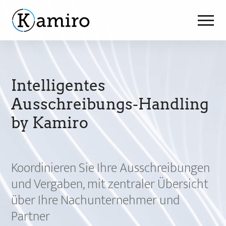
Softwarelösungen
Intelligentes
Projektcontrolling
Über Kamiro
Ausschreibungs-Handling
Ausschreibungshandling
by Kamiro
Kontakt
Partner-Portal
Präsentation vereinbaren
Koordinieren Sie Ihre Ausschreibungen
und Vergaben, mit zentraler Übersicht
Datenschutz
über Ihre Nachunternehmer und
Impressum
Partner